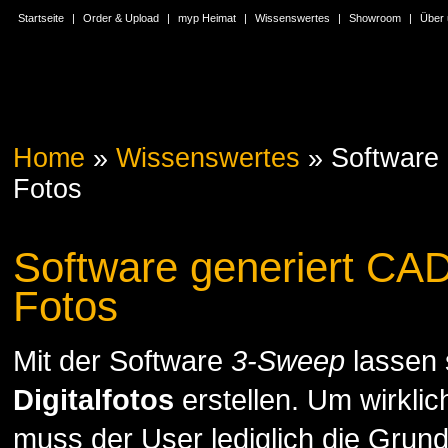
Startseite
|
Order & Upload
|
myp Heimat
|
Wissenswertes
|
Showroom
|
Über
Home
»
Wissenswertes
»
Software
Fotos
Software generiert CA
Fotos
Mit der Software
3-Sweep
lassen 
Digitalfotos
erstellen. Um wirkli
muss der User lediglich die Gru