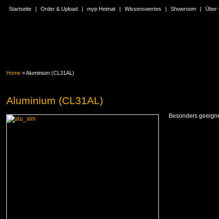
Startseite
|
Order & Upload
|
myp Heimat
|
Wissenswertes
|
Showroom
|
Über
Home
»
Aluminium (CL31AL)
Aluminium (CL31AL)
Besonders geeigne